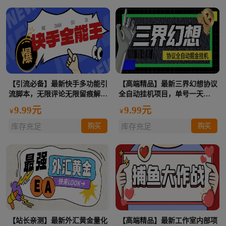
【引流必备】最新快手多功能引
【高端精品】最新三界幻想协议
流脚本，无限评论无限留痕解放
全自动挂机项目，单号一天
双手日引200+精准粉【引流脚
10+可批量无限放大【协议脚本
9.99元
9.99元
￥
￥
本+使用教程】
+使用教程】
购买
购买
库存充足
库存充足
【站长亲测】最新外汇黄金量化
【高端精品】最新工作室内部项