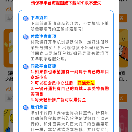
请保存平台海报图或下载APP永不流失
达微信不检测不封号【引流脚本
日入100+【挂机脚本+使用教
9.99元
9.99元
￥
￥
+使用教程】
程】
下单须知
购买
购买
库存充足
库存充足
下单前请看清商品的介绍，不要填错下单
所需要填写的正确邮箱账号！
付款注意事项
付款请打开手机浏览器付款！最好注册登
录账号购买！如出现付款不出码/请第一
时间点击网站订单找/如还是没有请填写
工单联系客服处理。
同款平台搭建
1.如果你也希望拥有一间属于自己的项目
【高端精品】最新海外僵尸防御
【高端精品】最新三角洲S10赛
商城小店
之战游戏掘金挂机项目，单机一
季全自动跑刀死绑号玩法全自动
2.可以在会员中心注册→
开通分站
天150+【挂机脚本+使用教程】
搬砖挂机项目，单窗口30+【挂
9.99元
9.99元
3.一键开通拥有自己的商城→享受特价购
￥
￥
机脚本+使用教程】
买项目
购买
购买
库存充足
库存充足
4.每天轻松推广就可以赚佣金
我们承诺
咱们平台内主要做全网项目整合，所有项
目确保教程和附带的软件是详细且可以运
行的，和外面卖大几百大几千的割韭菜项
目一样，本站试错成本极低，并且有专门