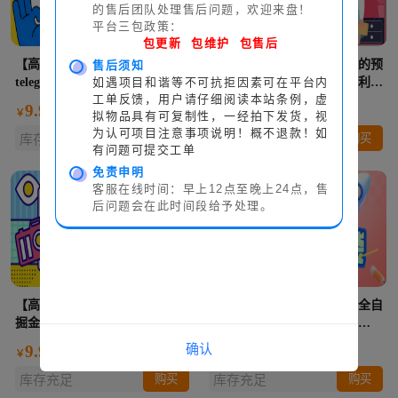
的售后团队处理售后问题，欢迎来盘！
平台三包政策：
包更新 包维护 包售后
【高端精品】外面收费2888的
【高端精品】外面售卖8888的预
售后须知
如遇项目和谐等不可抗拒因素可在平台内
telegram链TON嗅探掘金项目，
言机预测市场全自动挂机套利项
工单反馈，用户请仔细阅读本站条例，虚
号称月入四位数【协议脚本+使
目，日均30+USD【挂机脚本
9.99元
9.99元
￥
￥
拟物品具有可复制性，一经拍下发货，视
用教程】
+使用教程】
为认可项目注意事项说明！概不退款！如
购买
购买
库存充足
库存充足
有问题可提交工单
免责申明
客服在线时间：早上12点至晚上24点，售
后问题会在此时间段给予处理。
【高端精品】最新汽水音乐广告
【高端精品】最新高德地图全自
掘金全自动挂机，单号日入10+
动福袋挂机项目，单机一天
【挂机脚本+使用教程】
10+可批量放大【挂机脚本+使
确认
9.99元
9.99元
￥
￥
用教程】
购买
购买
库存充足
库存充足