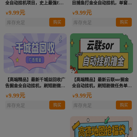
全自动挂机项目，史上最强EA
目捕鱼打金全自动挂机，单窗口
网格对冲能抗能打日化百分之
收益100+包回收【挂机脚本+使
9.99元
9.99元
￥
￥
5【挂机策略+使用教程】
用教程】
购买
购买
库存充足
库存充足
【高端精品】最新千城益回收广
【高端精品】最新云联sor掘金
告掘金全自动挂机，刷短剧做任
全自动挂机，刷短剧做任务单日
务单日收益5+【协议脚本+使用
收益40+【挂机脚本+使用教
9.99元
9.99元
￥
￥
教程】
程】
购买
购买
库存充足
库存充足