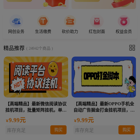
网创业务
生活缴费
砍价助力
红包封面
权益会员
下拉刷新

精品推荐
( 24942个商品 )
【高端精品】最新微信阅读协议
【高端精品】最新OPPO手机全
挂机项目，批量矩阵挂机，单号
自动广告掘金打金挂机项目，单
一天5+【挂机脚本+使用教程】
机一天9+可批量放大【挂机脚
9.99元
9.99元
￥
￥
本+使用教程】
购买
购买
库存充足
库存充足