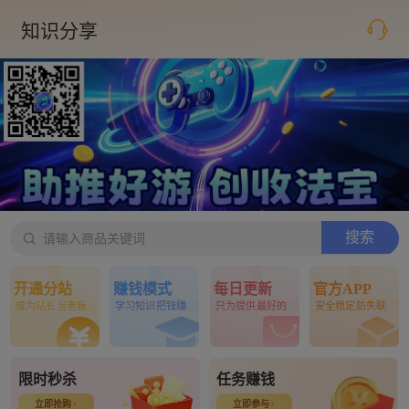
知识分享
【178****9787】获得下级站点订单收益94.64元 3小时前

搜索
请输入商品关键词
搜索
开通分站
赚钱模式
每日更新
官方APP
成为站长当老板
学习知识把钱赚
只为提供最好的
安全稳定防失联
限时秒杀
任务赚钱
立即抢购
立即参与

